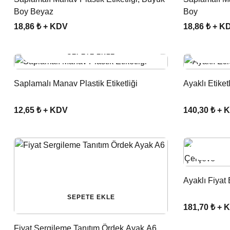
Boy Beyaz
Boy
18,86 ₺ + KDV
18,86 ₺ + K
SEPETE EKLE
Saplamalı Manav Plastik Etiketliği
Ayaklı Etiket
12,65 ₺ + KDV
140,30 ₺ + 
Ayaklı Fiyat 
SEPETE EKLE
181,70 ₺ + 
Fiyat Sergileme Tanıtım Ördek Ayak A6