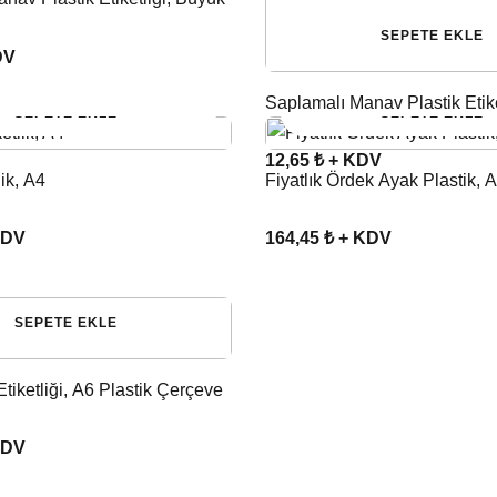
SEPETE EKLE
DV
Saplamalı Manav Plastik Etiket
SEPETE EKLE
SEPETE EKLE
12,65 ₺ + KDV
lik, A4
Fiyatlık Ördek Ayak Plastik, 
KDV
164,45 ₺ + KDV
SEPETE EKLE
Etiketliği, A6 Plastik Çerçeve
KDV