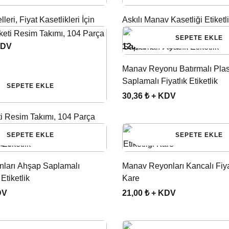
eri, Fiyat Kasetlikleri İçin
Askılı Manav Kasetliği Etiketli
SEPETE EKLE
KDV
126,50 ₺ + KDV
Manav Reyonu Batırmalı Plas
Saplamalı Fiyatlık Etiketlik
SEPETE EKLE
30,36 ₺ + KDV
i Resim Takımı, 104 Parça
SEPETE EKLE
SEPETE EKLE
KDV
ları Ahşap Saplamalı
Manav Reyonları Kancalı Fiyat
Etiketlik
Kare
DV
21,00 ₺ + KDV