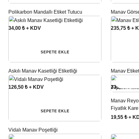
Polikarbon Mandallı Etiket Tutucu
Manav Görsell
34,00 ₺ + KDV
235,75 ₺ + 
SEPETE EKLE
Askılı Manav Kasetliği Etiketliği
Manav Etiket
126,50 ₺ + KDV
235,75 ₺ + 
Manav Reyon
Fiyatlık Kare 
SEPETE EKLE
19,55 ₺ + K
Vidalı Manav Poşetliği