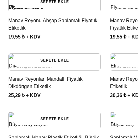
SEPETE EKLE
155,25 ₺ + KDV
Manav Reyonu Ahşap Saplamalı Fiyatlık
Manav Reyon
Etiketlik
Fiyatlık Etiket
19,55 ₺ + KDV
19,55 ₺ + K
SEPETE EKLE
Manav Reyonları Mandallı Fiyatlık
Manav Reyonl
Dikdörtgen Etiketlik
Etiketlik
25,29 ₺ + KDV
30,36 ₺ + K
SEPETE EKLE
Saplamalı Manav Plastik Etiketliği, Büyük
Saplamalı Ma