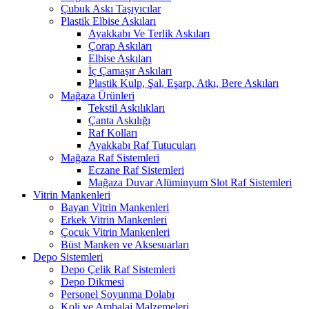
Çubuk Askı Taşıyıcılar
Plastik Elbise Askıları
Ayakkabı Ve Terlik Askıları
Çorap Askıları
Elbise Askıları
İç Çamaşır Askıları
Plastik Kulp, Şal, Eşarp, Atkı, Bere Askıları
Mağaza Ürünleri
Tekstil Askılıkları
Çanta Askılığı
Raf Kolları
Ayakkabı Raf Tutucuları
Mağaza Raf Sistemleri
Eczane Raf Sistemleri
Mağaza Duvar Alüminyum Slot Raf Sistemleri
Vitrin Mankenleri
Bayan Vitrin Mankenleri
Erkek Vitrin Mankenleri
Çocuk Vitrin Mankenleri
Büst Manken ve Aksesuarları
Depo Sistemleri
Depo Çelik Raf Sistemleri
Depo Dikmesi
Personel Soyunma Dolabı
Koli ve Ambalaj Malzemeleri