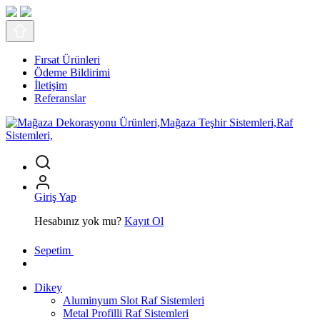
Fırsat Ürünleri
Ödeme Bildirimi
İletişim
Referanslar
Giriş Yap
Hesabınız yok mu?
Kayıt Ol
Sepetim
Dikey
Aluminyum Slot Raf Sistemleri
Metal Profilli Raf Sistemleri