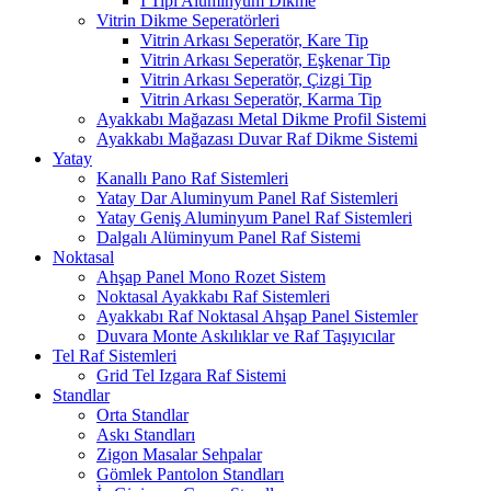
I Tipi Alüminyum Dikme
Vitrin Dikme Seperatörleri
Vitrin Arkası Seperatör, Kare Tip
Vitrin Arkası Seperatör, Eşkenar Tip
Vitrin Arkası Seperatör, Çizgi Tip
Vitrin Arkası Seperatör, Karma Tip
Ayakkabı Mağazası Metal Dikme Profil Sistemi
Ayakkabı Mağazası Duvar Raf Dikme Sistemi
Yatay
Kanallı Pano Raf Sistemleri
Yatay Dar Aluminyum Panel Raf Sistemleri
Yatay Geniş Aluminyum Panel Raf Sistemleri
Dalgalı Alüminyum Panel Raf Sistemi
Noktasal
Ahşap Panel Mono Rozet Sistem
Noktasal Ayakkabı Raf Sistemleri
Ayakkabı Raf Noktasal Ahşap Panel Sistemler
Duvara Monte Askılıklar ve Raf Taşıyıcılar
Tel Raf Sistemleri
Grid Tel Izgara Raf Sistemi
Standlar
Orta Standlar
Askı Standları
Zigon Masalar Sehpalar
Gömlek Pantolon Standları