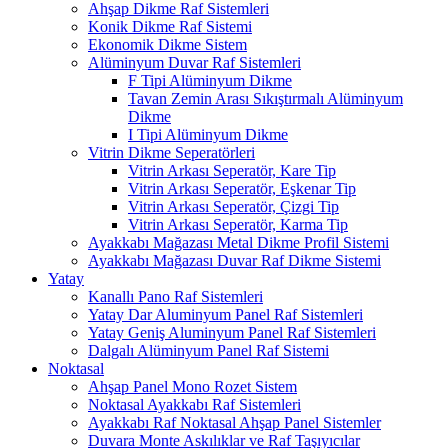
Ahşap Dikme Raf Sistemleri
Konik Dikme Raf Sistemi
Ekonomik Dikme Sistem
Alüminyum Duvar Raf Sistemleri
F Tipi Alüminyum Dikme
Tavan Zemin Arası Sıkıştırmalı Alüminyum
Dikme
I Tipi Alüminyum Dikme
Vitrin Dikme Seperatörleri
Vitrin Arkası Seperatör, Kare Tip
Vitrin Arkası Seperatör, Eşkenar Tip
Vitrin Arkası Seperatör, Çizgi Tip
Vitrin Arkası Seperatör, Karma Tip
Ayakkabı Mağazası Metal Dikme Profil Sistemi
Ayakkabı Mağazası Duvar Raf Dikme Sistemi
Yatay
Kanallı Pano Raf Sistemleri
Yatay Dar Aluminyum Panel Raf Sistemleri
Yatay Geniş Aluminyum Panel Raf Sistemleri
Dalgalı Alüminyum Panel Raf Sistemi
Noktasal
Ahşap Panel Mono Rozet Sistem
Noktasal Ayakkabı Raf Sistemleri
Ayakkabı Raf Noktasal Ahşap Panel Sistemler
Duvara Monte Askılıklar ve Raf Taşıyıcılar