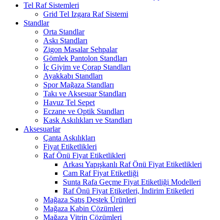
Tel Raf Sistemleri
Grid Tel Izgara Raf Sistemi
Standlar
Orta Standlar
Askı Standları
Zigon Masalar Sehpalar
Gömlek Pantolon Standları
İç Giyim ve Çorap Standları
Ayakkabı Standları
Spor Mağaza Standları
Takı ve Aksesuar Standları
Havuz Tel Sepet
Eczane ve Optik Standları
Kask Askılıkları ve Standları
Aksesuarlar
Çanta Askılıkları
Fiyat Etiketlikleri
Raf Önü Fiyat Etiketlikleri
Arkası Yapışkanlı Raf Önü Fiyat Etiketlikleri
Cam Raf Fiyat Etiketliği
Sunta Rafa Geçme Fiyat Etiketliği Modelleri
Raf Önü Fiyat Etiketleri, İndirim Etiketleri
Mağaza Satış Destek Ürünleri
Mağaza Kabin Çözümleri
Mağaza Vitrin Çözümleri