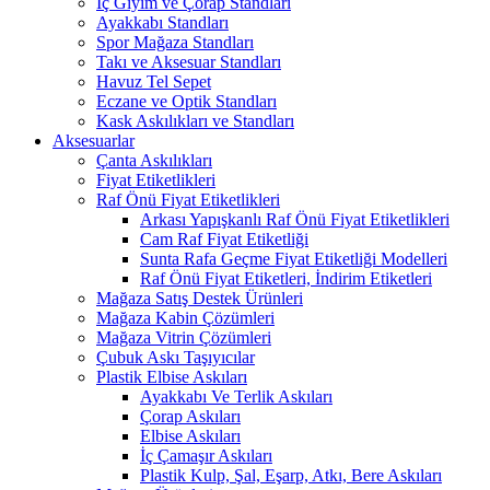
İç Giyim ve Çorap Standları
Ayakkabı Standları
Spor Mağaza Standları
Takı ve Aksesuar Standları
Havuz Tel Sepet
Eczane ve Optik Standları
Kask Askılıkları ve Standları
Aksesuarlar
Çanta Askılıkları
Fiyat Etiketlikleri
Raf Önü Fiyat Etiketlikleri
Arkası Yapışkanlı Raf Önü Fiyat Etiketlikleri
Cam Raf Fiyat Etiketliği
Sunta Rafa Geçme Fiyat Etiketliği Modelleri
Raf Önü Fiyat Etiketleri, İndirim Etiketleri
Mağaza Satış Destek Ürünleri
Mağaza Kabin Çözümleri
Mağaza Vitrin Çözümleri
Çubuk Askı Taşıyıcılar
Plastik Elbise Askıları
Ayakkabı Ve Terlik Askıları
Çorap Askıları
Elbise Askıları
İç Çamaşır Askıları
Plastik Kulp, Şal, Eşarp, Atkı, Bere Askıları