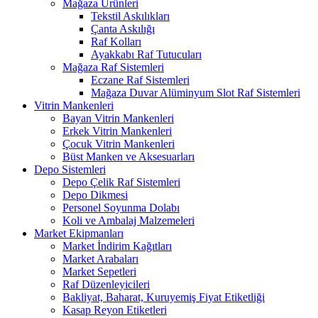
Mağaza Ürünleri
Tekstil Askılıkları
Çanta Askılığı
Raf Kolları
Ayakkabı Raf Tutucuları
Mağaza Raf Sistemleri
Eczane Raf Sistemleri
Mağaza Duvar Alüminyum Slot Raf Sistemleri
Vitrin Mankenleri
Bayan Vitrin Mankenleri
Erkek Vitrin Mankenleri
Çocuk Vitrin Mankenleri
Büst Manken ve Aksesuarları
Depo Sistemleri
Depo Çelik Raf Sistemleri
Depo Dikmesi
Personel Soyunma Dolabı
Koli ve Ambalaj Malzemeleri
Market Ekipmanları
Market İndirim Kağıtları
Market Arabaları
Market Sepetleri
Raf Düzenleyicileri
Bakliyat, Baharat, Kuruyemiş Fiyat Etiketliği
Kasap Reyon Etiketleri