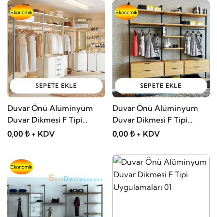
SEPETE EKLE
SEPETE EKLE
Duvar Önü Alüminyum
Duvar Önü Alüminyum
Duvar Dikmesi F Tipi
Duvar Dikmesi F Tipi
Uygulamaları 04
Uygulamaları 03
0,00 ₺ + KDV
0,00 ₺ + KDV