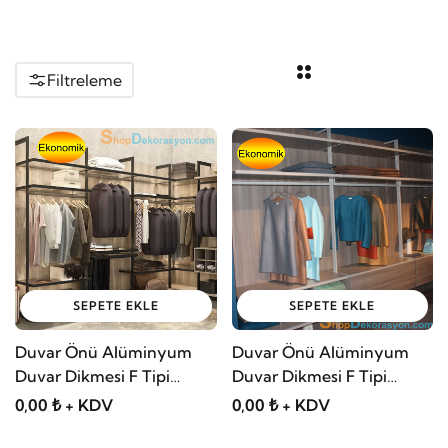
Filtreleme
SEPETE EKLE
SEPETE EKLE
Duvar Önü Alüminyum
Duvar Önü Alüminyum
Duvar Dikmesi F Tipi
Duvar Dikmesi F Tipi
Uygulamaları 06
Uygulamaları 05
0,00 ₺ + KDV
0,00 ₺ + KDV