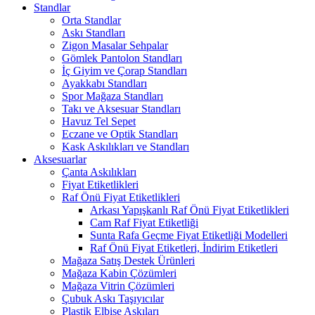
Standlar
Orta Standlar
Askı Standları
Zigon Masalar Sehpalar
Gömlek Pantolon Standları
İç Giyim ve Çorap Standları
Ayakkabı Standları
Spor Mağaza Standları
Takı ve Aksesuar Standları
Havuz Tel Sepet
Eczane ve Optik Standları
Kask Askılıkları ve Standları
Aksesuarlar
Çanta Askılıkları
Fiyat Etiketlikleri
Raf Önü Fiyat Etiketlikleri
Arkası Yapışkanlı Raf Önü Fiyat Etiketlikleri
Cam Raf Fiyat Etiketliği
Sunta Rafa Geçme Fiyat Etiketliği Modelleri
Raf Önü Fiyat Etiketleri, İndirim Etiketleri
Mağaza Satış Destek Ürünleri
Mağaza Kabin Çözümleri
Mağaza Vitrin Çözümleri
Çubuk Askı Taşıyıcılar
Plastik Elbise Askıları