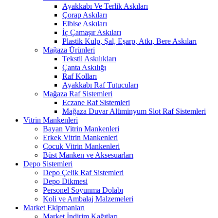
Ayakkabı Ve Terlik Askıları
Çorap Askıları
Elbise Askıları
İç Çamaşır Askıları
Plastik Kulp, Şal, Eşarp, Atkı, Bere Askıları
Mağaza Ürünleri
Tekstil Askılıkları
Çanta Askılığı
Raf Kolları
Ayakkabı Raf Tutucuları
Mağaza Raf Sistemleri
Eczane Raf Sistemleri
Mağaza Duvar Alüminyum Slot Raf Sistemleri
Vitrin Mankenleri
Bayan Vitrin Mankenleri
Erkek Vitrin Mankenleri
Çocuk Vitrin Mankenleri
Büst Manken ve Aksesuarları
Depo Sistemleri
Depo Çelik Raf Sistemleri
Depo Dikmesi
Personel Soyunma Dolabı
Koli ve Ambalaj Malzemeleri
Market Ekipmanları
Market İndirim Kağıtları