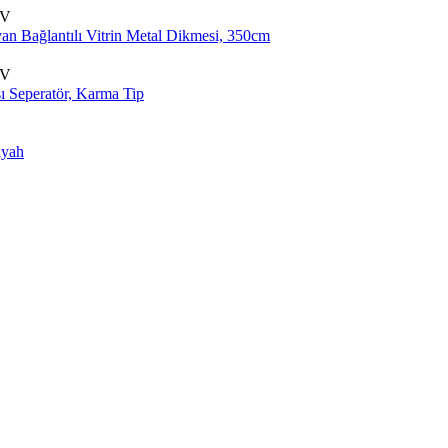
DV
DV