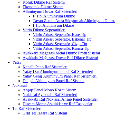
Konik Dikme Raf Sistemi
Ekonomik Dikme Sistem
Alüminyum Duvar Raf Sistemleri
F Tipi Alüminyum Dikme
Tavan Zemin Arası Sıkıştırmalı Alüminyum Dikm
I Tipi Alüminyum Dikme
Vitrin Dikme Seperatörleri
Vitrin Arkası Seperatör, Kare Tip
Vitrin Arkası Seperatör, Eşkenar Tip
Vitrin Arkası Seperatör, Çizgi Tip
Vitrin Arkası Seperatör, Karma Tip
Ayakkabı Mağazası Metal Dikme Profil Sistemi
Ayakkabı Mağazası Duvar Raf Dikme Sistemi
Yatay
Kanallı Pano Raf Sistemleri
Yatay Dar Aluminyum Panel Raf Sistemleri
Yatay Geniş Aluminyum Panel Raf Sistemleri
Dalgalı Alüminyum Panel Raf Sistemi
Noktasal
Ahşap Panel Mono Rozet Sistem
Noktasal Ayakkabı Raf Sistemleri
Ayakkabı Raf Noktasal Ahşap Panel Sistemler
Duvara Monte Askılıklar ve Raf Taşıyıcılar
Tel Raf Sistemleri
Grid Tel Izgara Raf Sistemi