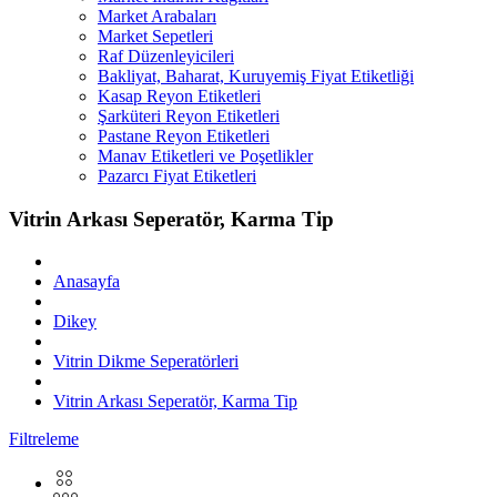
Market Arabaları
Market Sepetleri
Raf Düzenleyicileri
Bakliyat, Baharat, Kuruyemiş Fiyat Etiketliği
Kasap Reyon Etiketleri
Şarküteri Reyon Etiketleri
Pastane Reyon Etiketleri
Manav Etiketleri ve Poşetlikler
Pazarcı Fiyat Etiketleri
Vitrin Arkası Seperatör, Karma Tip
Anasayfa
Dikey
Vitrin Dikme Seperatörleri
Vitrin Arkası Seperatör, Karma Tip
Filtreleme