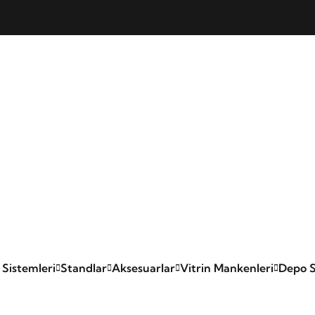
 Sistemleri
Standlar
Aksesuarlar
Vitrin Mankenleri
Depo S