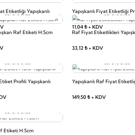
t Etiketliği Yapışkanlı
Yapışkanlı Fiyat Etiketliği Pro
SEPETE EKLE
SEPETE EKLE
DV
11,04 ₺ + KDV
şkan Raf Etiketi H:5cm
Raf Fiyat Etiketlikleri Yapış
DV
33,12 ₺ + KDV
SEPETE EKLE
SEPETE EKLE
tiket Profili Yapışkanlı
Yapışkanlı Raf Fiyat Etiketl
KDV
149,50 ₺ + KDV
SEPETE EKLE
f Etiketi H:5cm