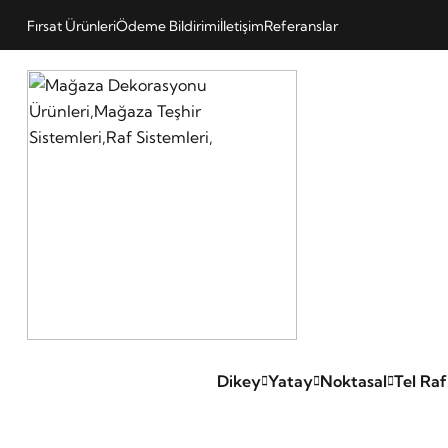
Fırsat Ürünleri
Ödeme Bildirimi
İletişim
Referanslar
Dikey
Yatay
Noktasal
Tel Raf