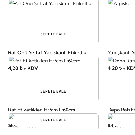
SEPETE EKLE
Raf Önü Şeffaf Yapışkanlı Etiketlik
Yapışkanlı Ş
4,20 ₺ + KDV
4,20 ₺ + KD
SEPETE EKLE
Raf Etiketlikleri H:7cm L:60cm
Depo Rafı Et
SEPETE EKLE
55,20 ₺ + KDV
43,70 ₺ + K