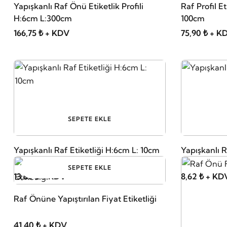
Yapışkanlı Raf Önü Etiketlik Profili
Raf Profil Etiketlik, Yapışk
H:6cm L:300cm
100cm
166,75 ₺ + KDV
75,90 ₺ + K
SEPETE EKLE
Yapışkanlı Raf Etiketliği H:6cm L: 10cm
Yapışkanlı R
SEPETE EKLE
13,80 ₺ + KDV
8,62 ₺ + KD
Raf Önüne Yapıştırılan Fiyat Etiketliği
41,40 ₺ + KDV