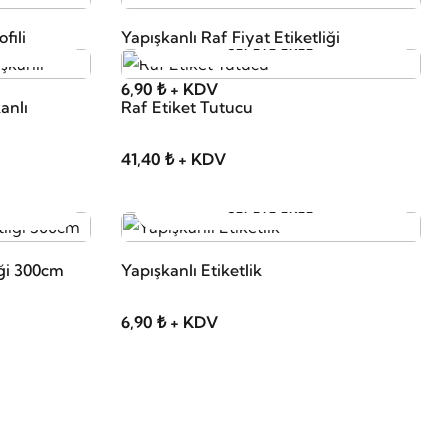
fili
Yapışkanlı Raf Fiyat Etiketliği
SEPETE EKLE
6,90 ₺ + KDV
kanlı
Raf Etiket Tutucu
41,40 ₺ + KDV
SEPETE EKLE
iği 300cm
Yapışkanlı Etiketlik
6,90 ₺ + KDV