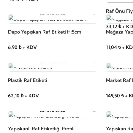
Raf Önü Fiya
SEPETE EKLE
33,12 ₺ + K
Depo Yapışkan Raf Etiketi H:5cm
Mağaza Yapı
6,90 ₺ + KDV
11,04 ₺ + K
SEPETE EKLE
Plastik Raf Etiketi
Market Raf E
62,10 ₺ + KDV
149,50 ₺ + 
SEPETE EKLE
Yapışkanlı Raf Etiketliği Profili
Yapışkan Ra