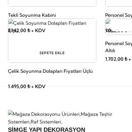
Tekli Soyunma Kabini
Personel Soy
8.142,00 ₺ + KDV
1.058,00 ₺ 
Personel So
Altılı
SEPETE EKLE
1.702,00 ₺ 
Çelik Soyunma Dolapları Fiyatları Üçlü
1.495,00 ₺ + KDV
SİMGE YAPI DEKORASYON