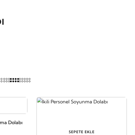
ı
nma Dolabı
SEPETE EKLE