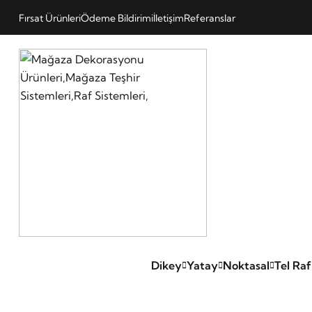
Fırsat Ürünleri
Ödeme Bildirimi
İletişim
Referanslar
Dikey
Yatay
Noktasal
Tel Raf