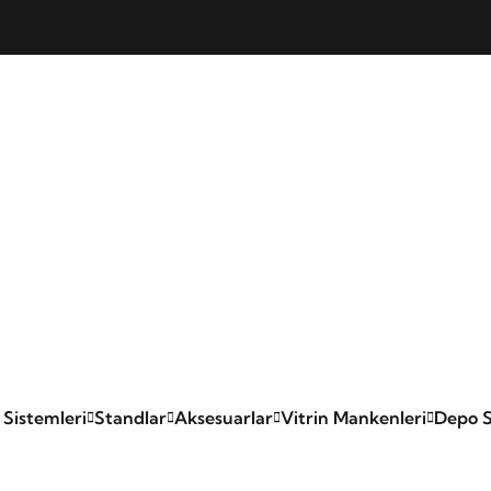
 Sistemleri
Standlar
Aksesuarlar
Vitrin Mankenleri
Depo S