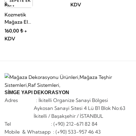
SEPETE EKLE
KDV
KDV
Kozmetik
Mağaza El
Sepeti 7 LT
160,00 ₺ +
KDV
SİMGE YAPI DEKORASYON
Adres : İkitelli Organize Sanayi Bölgesi
Aykosan Sanayi Sitesi 4 Lü B1 Blok No:63
İkitelli / Başakşehir / İSTANBUL
Tel : (+90) 212-671 82 84
Mobile & Whatsapp
: (+90) 533-957 46 43