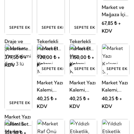
Market ve
Mağaza İçi
Personel
67,85 ₺ +
SEPETE EKLE
SEPETE EKLE
SEPETE EKLE
Yüz
KDV
Koruyucu
Draje ve
Tekerlekli
Tekerlekli
Şeffaf
Şekerleme
Market El
Market El
Siperlik, Yüz
Teşhir
Sepeti 48
Sepeti 80
379,50 ₺ +
920,00 ₺ +
1.150,00 ₺ +
Siperliği
Standı
Litre
Litre
KDV
KDV
KDV
SEPETE EKLE
SEPETE EKLE
SEPETE EKLE
Market Yazı
Market Yazı
Market Yazı
Kalemi,
Kalemi,
Kalemi,
Mavi
Kırmızı
Siyah
40,25 ₺ +
40,25 ₺ +
40,25 ₺ +
SEPETE EKLE
KDV
KDV
KDV
Market Yazı
Kalemi Seti,
3 lü
103,50 ₺ +