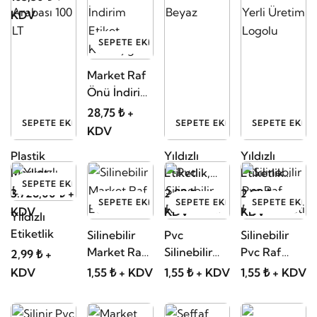
KDV
SEPETE EKLE
Market Raf
Önü İndirim
Etiket
28,75 ₺ +
SEPETE EKLE
SEPETE EKLE
SEPETE EKLE
Kulakçığı
KDV
Plastik
Yıldızlı
Yıldızlı
Market
Etiketlik,
Etiketlik
SEPETE EKLE
Arabası 100
Beyaz
Yerli Üretim
3.726,00 ₺ +
2,99 ₺ +
2,99 ₺ +
SEPETE EKLE
SEPETE EKLE
SEPETE EKLE
LT
Logolu
KDV
KDV
KDV
Yıldızlı
Etiketlik
Silinebilir
Pvc
Silinebilir
Market Raf
Silinebilir
Pvc Raf
2,99 ₺ +
Etiketi
Raf Etiketi
Fiyat Etiketi
KDV
1,55 ₺ + KDV
1,55 ₺ + KDV
1,55 ₺ + KDV