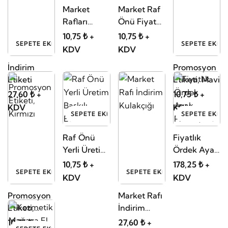
Market
Market Raf
Rafları
Önü Fiyat
Promosyon
Etiketliği
10,75 ₺ +
10,75 ₺ +
SEPETE EKLE
SEPETE EKLE
İndirim
İndirim
KDV
KDV
Kulakçığı
Kulakçığı
İndirim
Promosyon
Etiketlik
Etiketi
Etiketi, Mavi
27,60 ₺ +
10,75 ₺ +
KDV
KDV
SEPETE EKLE
SEPETE EKLE
Raf Önü
Fiyatlık
Yerli Üretim
Ördek Ayak
Baskılı
Plastik, A4
10,75 ₺ +
178,25 ₺ +
SEPETE EKLE
SEPETE EKLE
Etiketi
KDV
KDV
Promosyon
Market Rafı
Etiketi,
İndirim
Kırmızı
Kulakçığı
10,75 ₺ +
27,60 ₺ +