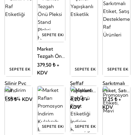
SEPETE EKLE
Market
Tezgah Önü
Pleksi Stand
379,50 ₺ +
SEPETE EKLE
SEPETE EKLE
SEPETE EKLE
Pleksi Fanus
KDV
Silinir Pvc
Şeffaf
Sarkıtmalı
Raf
Yapışkanlı
Etiket, Satış
Etiketliği
Etiketlik
Destekleme
1,55 ₺ + KDV
4,20 ₺ +
17,25 ₺ +
Raf Ürünleri
KDV
KDV
SEPETE EKLE
SEPETE EKLE