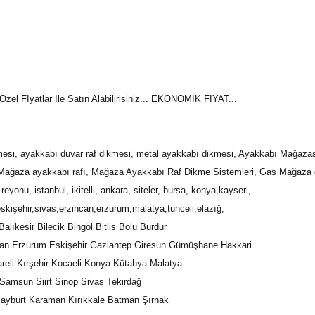
el Fİyatlar İle Satın Alabilirisiniz... EKONOMİK FİYAT...
kmesi, ayakkabı duvar raf dikmesi, metal ayakkabı dikmesi, Ayakkabı Mağa
Mağaza ayakkabı rafı, Mağaza Ayakkabı Raf Dikme Sistemleri, Gas Mağaza d
nu, istanbul, ikitelli, ankara, siteler, bursa, konya,kayseri,
kişehir,sivas,erzincan,erzurum,malatya,tunceli,elazığ,
ıkesir Bilecik Bingöl Bitlis Bolu Burdur
ncan Erzurum Eskişehir Gaziantep Giresun Gümüşhane Hakkari
areli Kırşehir Kocaeli Konya Kütahya Malatya
amsun Siirt Sinop Sivas Tekirdağ
Bayburt Karaman Kırıkkale Batman Şırnak