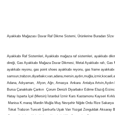
Ayakkabı Mağazası Duvar Raf Dikme Sistemi, Ürünlerine Buradan Sİze Öz
Ayakkabı Raf Sistemleri, Ayakkabı mağaza raf sistemleri, ayakkabı di
direği, Gas Ayakkabı Mağaza Duvar Dikmesi, Metal Ayakkabı rafı, Gas 
ayakkabı reyonu, gas point shoes ayakkabı reyonu, gas frame ayakkabı reyo
samsun,trabzon,diyarbakır,van,adana,mersin,aydın,muğla,izmir,kocaeli,es
Adana, Adıyaman, Afyon, Ağrı, Amasya Ankara Antalya Artvin,Aydın Bal
Bursa Çanakkale Çankırı Çorum Denizli Diyarbakır Edirne Elazığ Erzi
Hatay Isparta İçel (Mersin) İstanbul İzmir Kars Kastamonu Kayseri Kırkl
Manisa K.maraş Mardin Muğla Muş Nevşehir Niğde Ordu Rize Sakarya S
Tokat Trabzon Tunceli Şanlıurfa Uşak Van Yozgat Zonguldak Aksaray 