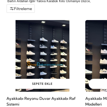
Bartın Ardahan Iğdır Yalova Karabük Kilis Osmaniye Düzce,
Filtreleme
SEPETE EKLE
Ayakkabı Reyonu Duvar Ayakkabı Raf
Ayakkabı Ma
Sistemi
Modelleri