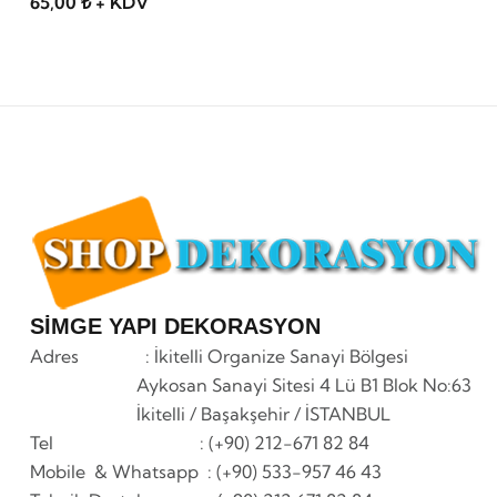
65,00 ₺ + KDV
SİMGE YAPI DEKORASYON
Adres : İkitelli Organize Sanayi Bölgesi
Aykosan Sanayi Sitesi 4 Lü B1 Blok No:63
İkitelli / Başakşehir / İSTANBUL
Tel : (+90) 212-671 82 84
Mobile & Whatsapp
: (+90) 533-957 46 43