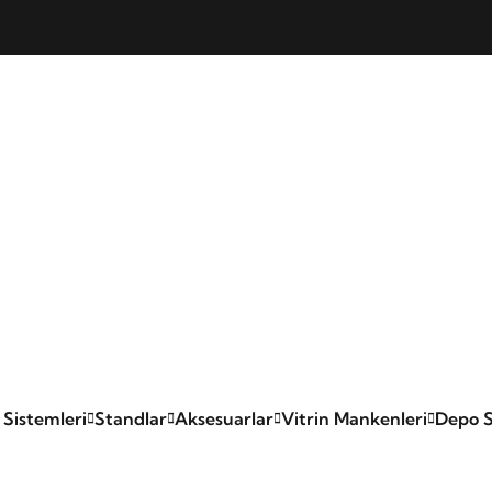
 Sistemleri
Standlar
Aksesuarlar
Vitrin Mankenleri
Depo S