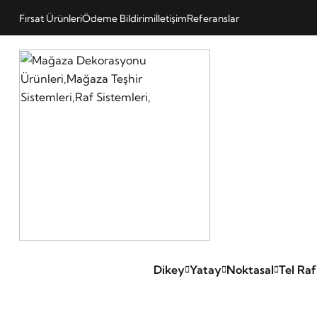
Fırsat Ürünleri
Ödeme Bildirimi
İletişim
Referanslar
Dikey
Yatay
Noktasal
Tel Raf