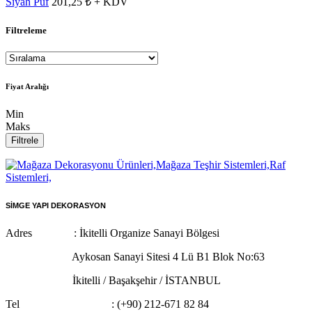
Siyah Puf
201,25 ₺ + KDV
Filtreleme
Fiyat Aralığı
Min
Maks
Filtrele
SİMGE YAPI DEKORASYON
Adres : İkitelli Organize Sanayi Bölgesi
Aykosan Sanayi Sitesi 4 Lü B1 Blok No:63
İkitelli / Başakşehir / İSTANBUL
Tel : (+90) 212-671 82 84