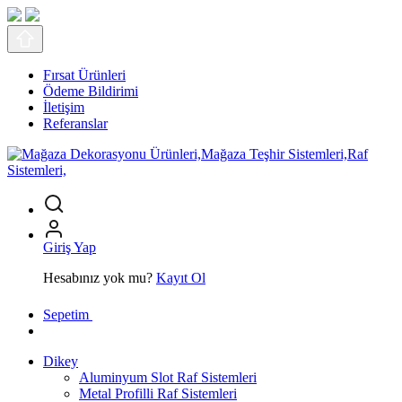
Fırsat Ürünleri
Ödeme Bildirimi
İletişim
Referanslar
Giriş Yap
Hesabınız yok mu?
Kayıt Ol
Sepetim
Dikey
Aluminyum Slot Raf Sistemleri
Metal Profilli Raf Sistemleri