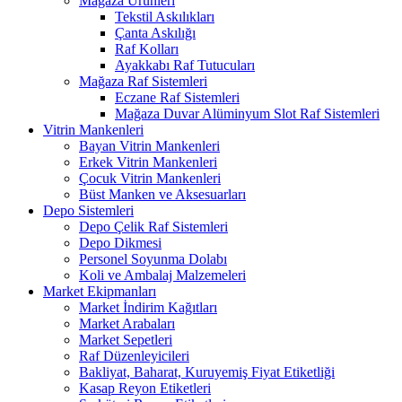
Mağaza Ürünleri
Tekstil Askılıkları
Çanta Askılığı
Raf Kolları
Ayakkabı Raf Tutucuları
Mağaza Raf Sistemleri
Eczane Raf Sistemleri
Mağaza Duvar Alüminyum Slot Raf Sistemleri
Vitrin Mankenleri
Bayan Vitrin Mankenleri
Erkek Vitrin Mankenleri
Çocuk Vitrin Mankenleri
Büst Manken ve Aksesuarları
Depo Sistemleri
Depo Çelik Raf Sistemleri
Depo Dikmesi
Personel Soyunma Dolabı
Koli ve Ambalaj Malzemeleri
Market Ekipmanları
Market İndirim Kağıtları
Market Arabaları
Market Sepetleri
Raf Düzenleyicileri
Bakliyat, Baharat, Kuruyemiş Fiyat Etiketliği
Kasap Reyon Etiketleri