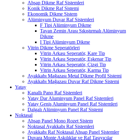
Ahşap Dikme Raf Sistemleri
Konik Dikme Raf Sistemi
Ekonomik Dikme Sistem
Alüminyum Duvar Raf Sistemleri
F Tipi Alüminyum Dikme
Tavan Zemin Arası Sıkıştırmalı Alüminyum
Dikme
I Tipi Alüminyum Dikme
Vitrin Dikme Seperatörleri
Vitrin Arkası Seperatör, Kare Tip
Vitrin Arkası Seperatör, Eşkenar Tip
Vitrin Arkası Seperatör, Çizgi Tip
Vitrin Arkası Seperatör, Karma Tip
Ayakkabı Mağazası Metal Dikme Profil Sistemi
Ayakkabı Mağazası Duvar Raf Dikme Sistemi
Yatay
Kanallı Pano Raf Sistemleri
Yatay Dar Aluminyum Panel Raf Sistemleri
Yatay Geniş Aluminyum Panel Raf Sistemleri
Dalgalı Alüminyum Panel Raf Sistemi
Noktasal
Ahşap Panel Mono Rozet Sistem
Noktasal Ayakkabı Raf Sistemleri
Ayakkabı Raf Noktasal Ahşap Panel Sistemler
Duvara Monte Askılıklar ve Raf Taşıyıcılar