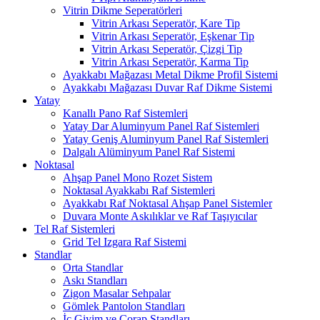
Vitrin Dikme Seperatörleri
Vitrin Arkası Seperatör, Kare Tip
Vitrin Arkası Seperatör, Eşkenar Tip
Vitrin Arkası Seperatör, Çizgi Tip
Vitrin Arkası Seperatör, Karma Tip
Ayakkabı Mağazası Metal Dikme Profil Sistemi
Ayakkabı Mağazası Duvar Raf Dikme Sistemi
Yatay
Kanallı Pano Raf Sistemleri
Yatay Dar Aluminyum Panel Raf Sistemleri
Yatay Geniş Aluminyum Panel Raf Sistemleri
Dalgalı Alüminyum Panel Raf Sistemi
Noktasal
Ahşap Panel Mono Rozet Sistem
Noktasal Ayakkabı Raf Sistemleri
Ayakkabı Raf Noktasal Ahşap Panel Sistemler
Duvara Monte Askılıklar ve Raf Taşıyıcılar
Tel Raf Sistemleri
Grid Tel Izgara Raf Sistemi
Standlar
Orta Standlar
Askı Standları
Zigon Masalar Sehpalar
Gömlek Pantolon Standları
İç Giyim ve Çorap Standları