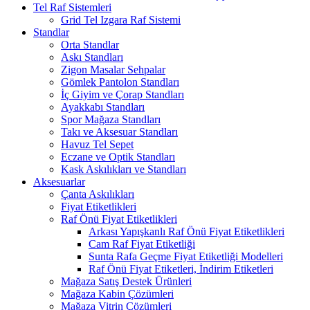
Tel Raf Sistemleri
Grid Tel Izgara Raf Sistemi
Standlar
Orta Standlar
Askı Standları
Zigon Masalar Sehpalar
Gömlek Pantolon Standları
İç Giyim ve Çorap Standları
Ayakkabı Standları
Spor Mağaza Standları
Takı ve Aksesuar Standları
Havuz Tel Sepet
Eczane ve Optik Standları
Kask Askılıkları ve Standları
Aksesuarlar
Çanta Askılıkları
Fiyat Etiketlikleri
Raf Önü Fiyat Etiketlikleri
Arkası Yapışkanlı Raf Önü Fiyat Etiketlikleri
Cam Raf Fiyat Etiketliği
Sunta Rafa Geçme Fiyat Etiketliği Modelleri
Raf Önü Fiyat Etiketleri, İndirim Etiketleri
Mağaza Satış Destek Ürünleri
Mağaza Kabin Çözümleri
Mağaza Vitrin Çözümleri