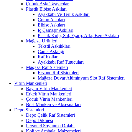
Çubuk Askı Taşıyıcılar
Plastik Elbise Askıları
Ayakkabı Ve Terlik Askıları
Çorap Askıları
Elbise Askıları
İç Çamaşır Askıları
Plastik Kulp, Şal, Eşarp, Atkı, Bere Askıları
Mağaza Ürünleri
Tekstil Askılıkları
Çanta Askılığı
Raf Kolları
Ayakkabı Raf Tutucuları
Mağaza Raf Sistemleri
Eczane Raf Sistemleri
Mağaza Duvar Alüminyum Slot Raf Sistemleri
Vitrin Mankenleri
Bayan Vitrin Mankenleri
Erkek Vitrin Mankenleri
Çocuk Vitrin Mankenleri
Büst Manken ve Aksesuarları
Depo Sistemleri
Depo Çelik Raf Sistemleri
Depo Dikmesi
Personel Soyunma Dolabı
Koli ve Ambalaj Malzemeleri