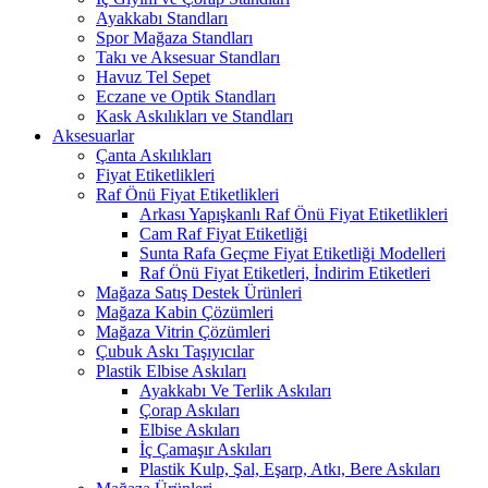
Ayakkabı Standları
Spor Mağaza Standları
Takı ve Aksesuar Standları
Havuz Tel Sepet
Eczane ve Optik Standları
Kask Askılıkları ve Standları
Aksesuarlar
Çanta Askılıkları
Fiyat Etiketlikleri
Raf Önü Fiyat Etiketlikleri
Arkası Yapışkanlı Raf Önü Fiyat Etiketlikleri
Cam Raf Fiyat Etiketliği
Sunta Rafa Geçme Fiyat Etiketliği Modelleri
Raf Önü Fiyat Etiketleri, İndirim Etiketleri
Mağaza Satış Destek Ürünleri
Mağaza Kabin Çözümleri
Mağaza Vitrin Çözümleri
Çubuk Askı Taşıyıcılar
Plastik Elbise Askıları
Ayakkabı Ve Terlik Askıları
Çorap Askıları
Elbise Askıları
İç Çamaşır Askıları
Plastik Kulp, Şal, Eşarp, Atkı, Bere Askıları