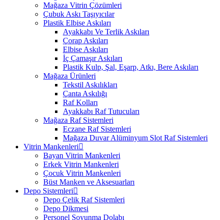
Mağaza Vitrin Çözümleri
Çubuk Askı Taşıyıcılar
Plastik Elbise Askıları
Ayakkabı Ve Terlik Askıları
Çorap Askıları
Elbise Askıları
İç Çamaşır Askıları
Plastik Kulp, Şal, Eşarp, Atkı, Bere Askıları
Mağaza Ürünleri
Tekstil Askılıkları
Çanta Askılığı
Raf Kolları
Ayakkabı Raf Tutucuları
Mağaza Raf Sistemleri
Eczane Raf Sistemleri
Mağaza Duvar Alüminyum Slot Raf Sistemleri
Vitrin Mankenleri
Bayan Vitrin Mankenleri
Erkek Vitrin Mankenleri
Çocuk Vitrin Mankenleri
Büst Manken ve Aksesuarları
Depo Sistemleri
Depo Çelik Raf Sistemleri
Depo Dikmesi
Personel Soyunma Dolabı