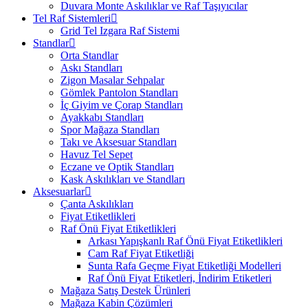
Duvara Monte Askılıklar ve Raf Taşıyıcılar
Tel Raf Sistemleri
Grid Tel Izgara Raf Sistemi
Standlar
Orta Standlar
Askı Standları
Zigon Masalar Sehpalar
Gömlek Pantolon Standları
İç Giyim ve Çorap Standları
Ayakkabı Standları
Spor Mağaza Standları
Takı ve Aksesuar Standları
Havuz Tel Sepet
Eczane ve Optik Standları
Kask Askılıkları ve Standları
Aksesuarlar
Çanta Askılıkları
Fiyat Etiketlikleri
Raf Önü Fiyat Etiketlikleri
Arkası Yapışkanlı Raf Önü Fiyat Etiketlikleri
Cam Raf Fiyat Etiketliği
Sunta Rafa Geçme Fiyat Etiketliği Modelleri
Raf Önü Fiyat Etiketleri, İndirim Etiketleri
Mağaza Satış Destek Ürünleri
Mağaza Kabin Çözümleri