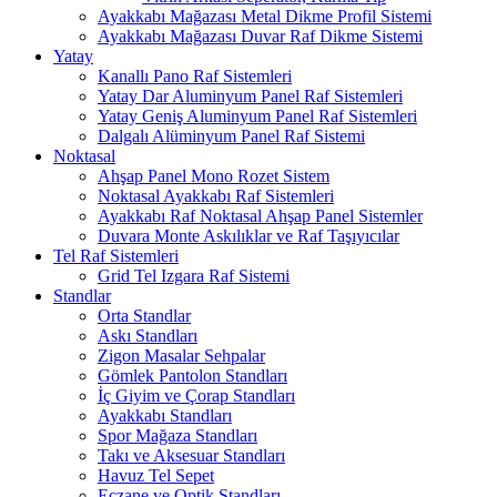
Ayakkabı Mağazası Metal Dikme Profil Sistemi
Ayakkabı Mağazası Duvar Raf Dikme Sistemi
Yatay
Kanallı Pano Raf Sistemleri
Yatay Dar Aluminyum Panel Raf Sistemleri
Yatay Geniş Aluminyum Panel Raf Sistemleri
Dalgalı Alüminyum Panel Raf Sistemi
Noktasal
Ahşap Panel Mono Rozet Sistem
Noktasal Ayakkabı Raf Sistemleri
Ayakkabı Raf Noktasal Ahşap Panel Sistemler
Duvara Monte Askılıklar ve Raf Taşıyıcılar
Tel Raf Sistemleri
Grid Tel Izgara Raf Sistemi
Standlar
Orta Standlar
Askı Standları
Zigon Masalar Sehpalar
Gömlek Pantolon Standları
İç Giyim ve Çorap Standları
Ayakkabı Standları
Spor Mağaza Standları
Takı ve Aksesuar Standları
Havuz Tel Sepet
Eczane ve Optik Standları