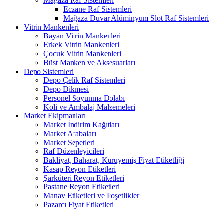
Mağaza Raf Sistemleri
Eczane Raf Sistemleri
Mağaza Duvar Alüminyum Slot Raf Sistemleri
Vitrin Mankenleri
Bayan Vitrin Mankenleri
Erkek Vitrin Mankenleri
Çocuk Vitrin Mankenleri
Büst Manken ve Aksesuarları
Depo Sistemleri
Depo Çelik Raf Sistemleri
Depo Dikmesi
Personel Soyunma Dolabı
Koli ve Ambalaj Malzemeleri
Market Ekipmanları
Market İndirim Kağıtları
Market Arabaları
Market Sepetleri
Raf Düzenleyicileri
Bakliyat, Baharat, Kuruyemiş Fiyat Etiketliği
Kasap Reyon Etiketleri
Şarküteri Reyon Etiketleri
Pastane Reyon Etiketleri
Manav Etiketleri ve Poşetlikler
Pazarcı Fiyat Etiketleri