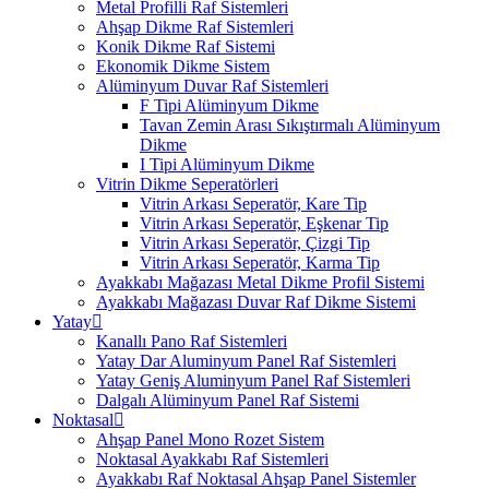
Metal Profilli Raf Sistemleri
Ahşap Dikme Raf Sistemleri
Konik Dikme Raf Sistemi
Ekonomik Dikme Sistem
Alüminyum Duvar Raf Sistemleri
F Tipi Alüminyum Dikme
Tavan Zemin Arası Sıkıştırmalı Alüminyum
Dikme
I Tipi Alüminyum Dikme
Vitrin Dikme Seperatörleri
Vitrin Arkası Seperatör, Kare Tip
Vitrin Arkası Seperatör, Eşkenar Tip
Vitrin Arkası Seperatör, Çizgi Tip
Vitrin Arkası Seperatör, Karma Tip
Ayakkabı Mağazası Metal Dikme Profil Sistemi
Ayakkabı Mağazası Duvar Raf Dikme Sistemi
Yatay
Kanallı Pano Raf Sistemleri
Yatay Dar Aluminyum Panel Raf Sistemleri
Yatay Geniş Aluminyum Panel Raf Sistemleri
Dalgalı Alüminyum Panel Raf Sistemi
Noktasal
Ahşap Panel Mono Rozet Sistem
Noktasal Ayakkabı Raf Sistemleri
Ayakkabı Raf Noktasal Ahşap Panel Sistemler