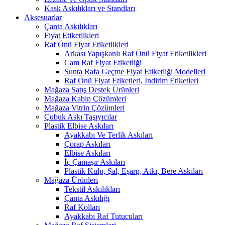
Kask Askılıkları ve Standları
Aksesuarlar
Çanta Askılıkları
Fiyat Etiketlikleri
Raf Önü Fiyat Etiketlikleri
Arkası Yapışkanlı Raf Önü Fiyat Etiketlikleri
Cam Raf Fiyat Etiketliği
Sunta Rafa Geçme Fiyat Etiketliği Modelleri
Raf Önü Fiyat Etiketleri, İndirim Etiketleri
Mağaza Satış Destek Ürünleri
Mağaza Kabin Çözümleri
Mağaza Vitrin Çözümleri
Çubuk Askı Taşıyıcılar
Plastik Elbise Askıları
Ayakkabı Ve Terlik Askıları
Çorap Askıları
Elbise Askıları
İç Çamaşır Askıları
Plastik Kulp, Şal, Eşarp, Atkı, Bere Askıları
Mağaza Ürünleri
Tekstil Askılıkları
Çanta Askılığı
Raf Kolları
Ayakkabı Raf Tutucuları