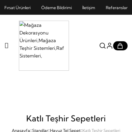
Fırsat Ürünleri
Ödeme Bildirimi
İletişim
Referanslar
Katlı Teşhir Sepetleri
Anasayfa
Standlar
Havuz Tel Sepet
Katlı Teşhir Sepetleri