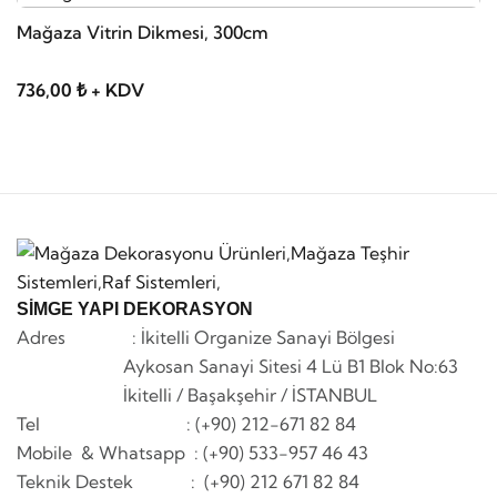
Mağaza Vitrin Dikmesi, 300cm
A5
736,00 ₺ + KDV
6
SİMGE YAPI DEKORASYON
Adres : İkitelli Organize Sanayi Bölgesi
Aykosan Sanayi Sitesi 4 Lü B1 Blok No:63
İkitelli / Başakşehir / İSTANBUL
Tel : (+90) 212-671 82 84
Mobile & Whatsapp
: (+90) 533-957 46 43
Teknik Destek : (+90) 212 671 82 84